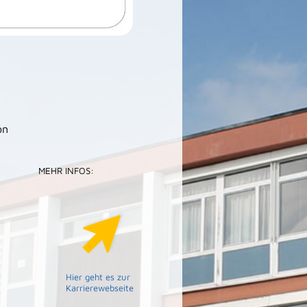
on
MEHR INFOS:
Hier geht es zur
Karrierewebseite