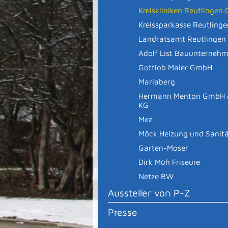
Kreiskliniken Reutlinge
Kreissparkasse Reutlinge
Landratsamt Reutlingen
Adolf List Bauunterneh
Gottlob Maier GmbH
Mariaberg
Hermann Menton GmbH 
KG
Mez
Möck Heizung und Sanit
Garten-Moser
Dirk Müh Friseure
Netze BW
Aussteller von P-Z
Presse