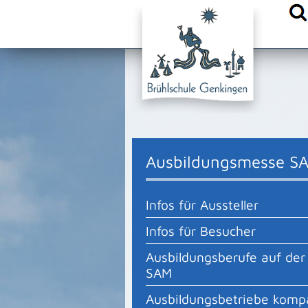
{comm.append("head.stylesheet.urls", "/site/Sonnenbuehl-Bru
Ausbildungsmesse S
Infos für Aussteller
Infos für Besucher
Ausbildungsberufe auf der
SAM
Ausbildungsbetriebe komp