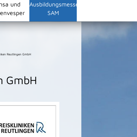
nsa und
Ausbildungsmesse
envesper
SAM
iniken Reutlingen GmbH
gen GmbH