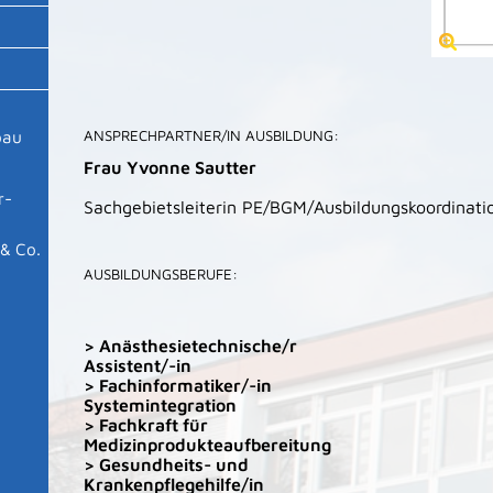
bau
ANSPRECHPARTNER/IN AUSBILDUNG:
Frau Yvonne Sautter
r-
Sachgebietsleiterin PE/BGM/Ausbildungskoordinati
& Co.
AUSBILDUNGSBERUFE:
> Anästhesietechnische/r
Assistent/-in
> Fachinformatiker/-in
Systemintegration
> Fachkraft für
Medizinprodukteaufbereitung
> Gesundheits- und
Krankenpflegehilfe/in