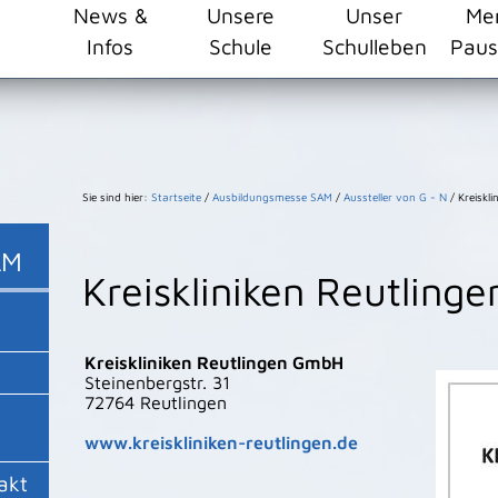
ehlschule/resourceCached/24.2.0/css/master.css")}
News &
Unsere
Unser
Me
Infos
Schule
Schulleben
Paus
Sie sind hier:
Startseite
/
Ausbildungsmesse SAM
/
Aussteller von G - N
/
Kreiskl
AM
Kreiskliniken Reutlin
Kreiskliniken Reutlingen GmbH
Steinenbergstr. 31
72764 Reutlingen
www.kreiskliniken-reutlingen.de
akt