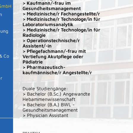
> Kaufmann/-frau im
n GmbH
Gesundheitsmanagement
> Medizinische/r Fachangestellte/r
n
> Medizinische/r Technologe/in für
Laboratoriumsanalytik
> Medizinische/r Technologe/in für
mung
Radiologie
> Operationstechnische/r
Assistent/-in
> Pflegefachmann/-frau mit
& Co
Vertiefung Akutpflege oder
Pädiatrie
> Pharmazeutisch-
kaufmännische/r Angestellte/r
är
Duale Studiengänge:
> Bachelor (B.Sc.) Angewandte
Hebammenwissenschaft
> Bachelor (B.A.) BWL -
Gesundheitsmanagement
> Physician Assistant