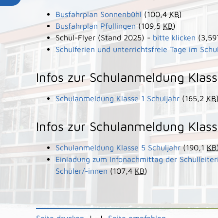
Busfahrplan Sonnenbühl
(100,4
KB
)
Busfahrplan Pfullingen
(109,5
KB
)
Schul-Flyer (Stand 2025) -
bitte klicken
(3,5
Schulferien und unterrichtsfreie Tage im Sch
Infos zur Schulanmeldung Klass
Schulanmeldung Klasse 1 Schuljahr
(165,2
KB
Infos zur Schulanmeldung Klass
Schulanmeldung Klasse 5 Schuljahr
(190,1
KB
Einladung zum Infonachmittag der Schulleiteri
Schüler/-innen
(107,4
KB
)