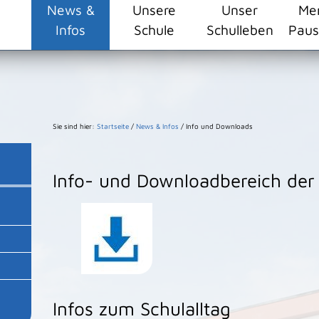
ehlschule/resourceCached/24.2.0/css/master.css")}
News &
Unsere
Unser
Me
Infos
Schule
Schulleben
Paus
Sie sind hier:
Startseite
/
News & Infos
/
Info und Downloads
Info- und Downloadbereich der
Infos zum Schulalltag