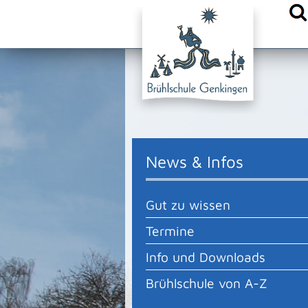
{comm.append("head.stylesheet.urls", "/site/Sonnenbuehl-Bru
News & Infos
Gut zu wissen
Termine
Info und Downloads
Brühlschule von A-Z