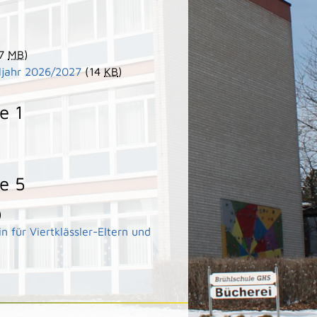
97
MB
)
uljahr 2026/2027
(14
KB
)
e 1
)
e 5
)
n für Viertklässler-Eltern und