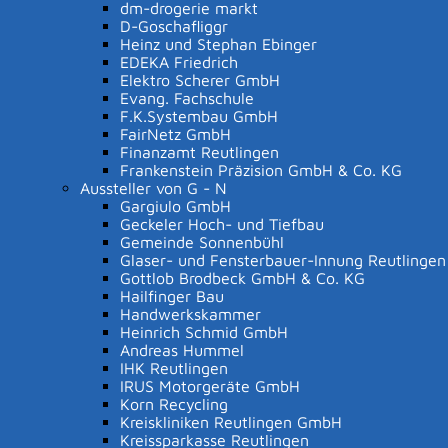
dm-drogerie markt
Klasse 1
D-Goschafliggr
Heinz und Stephan Ebinger
Für die Schulanmeldung für Klasse 1 benötigen wir die
EDEKA Friedrich
vollständig ausgefüllten und unterschriebenen
Elektro Scherer GmbH
Evang. Fachschule
Anmeldeunterlagen bis
spätestens 10
.03.2026
.
F.K.Systembau GmbH
Die Anmeldeunterlagen und weitere Informationen
FairNetz GmbH
rund um die Schulanmeldung für
Finanzamt Reutlingen
Frankenstein Präzision GmbH & Co. KG
Aussteller von G - N
Klasse 1
(152,3
KB
)
Gargiulo GmbH
Geckeler Hoch- und Tiefbau
Gemeinde Sonnenbühl
haben wir für Sie im Bereich
Info und Downloads
Glaser- und Fensterbauer-Innung Reutlingen
bereitgestellt.
Gottlob Brodbeck GmbH & Co. KG
Hailfinger Bau
Handwerkskammer
Sie können uns die Anmeldung per Post an
Grund- und
Heinrich Schmid GmbH
Werkrealschule, Schulplatz 2, 72820 Sonnenbühl
Andreas Hummel
senden, in unseren Briefkasten direkt an der Schule
IHK Reutlingen
IRUS Motorgeräte GmbH
einwerfen oder auch gerne zu folgenden Zeiten direkt
Korn Recycling
im Sekretariat abgeben:
Kreiskliniken Reutlingen GmbH
Kreissparkasse Reutlingen