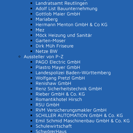
Dienstag
10.03.2026
08:30 - 12:00 Uhr
Landratsamt Reutlingen
Adolf List Bauunternehmung
Weitere Termine für die zukünftigen Erstklässler/-
Gottlob Maier GmbH
Mariaberg
innen (2026/2027) und ihre Eltern:
Hermann Menton GmbH & Co KG
Mez
Donnerstag, 05.03.2026 - 13.30 bis 14.30 Uhr
Möck Heizung und Sanitär
Garten-Moser
Bunter Nachmittag mit Elterncafe in der Grundschule
Dirk Müh Friseure
Netze BW
14.09.2026 - 19 Uhr
Aussteller von P-Z
PAGO Electric GmbH
Elternabend für die Einschulung
Plastro Mayer GmbH
Landespolizei Baden-Württemberg
16.09.2026 - 13.30 Uhr
Wolfgang Pretzl GmbH
Renishaw GmbH
Einschulung
Renz Sicherheitstechnik GmbH
Rieber GmbH & Co. KG
(Alle Termine Stand 01-2026. Es können sich noch Veränderungen
Romantikhotel Hirsch
RSU GmbH
ergeben.)
RVM Versicherungsmakler GmbH
SCHILLER AUTOMATION GmbH & Co. KG
Emil Schmid Maschinenbau GmbH & Co. KG
Klasse 5
Schulewirtschaft
Für die Schulanmeldung für die Klasse 5 benötigen wir
SchwörerHaus