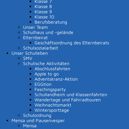
Klasse 7
Klasse 8
Schriftliche Prüfungen:
Klasse 9
DEUTSCH
Freitag
08.05.2026
Klasse 10
Berufsberatung
MATHEMATIK
Dienstag
12.05.2026
Unser Team
Schulhaus und -gelände
ENGLISCH
Dienstag
19.05.2026
Elternbeirat
Kommunikationsprüfung
Geschäftsordnung des Elternbeirats
Schulsozialarbeit
ENGLISCH
02.03.2026 bis 10.03.2026
Unser Schulleben
SMV
Schulische Aktivitäten
Klasse 10
Abschlussfahrten
Schriftliche Prüfungen:
Apple to go
Adventskranz-Aktion
DEUTSCH
Freitag
08.05.2026
EGGtion
Faschingsparty
MATHEMATIK
Dienstag
12.05.2026
Schullandheim und Klassenfahrten
ENGLISCH
Wandertage und Fahrradtouren
Dienstag
19.05.2026
Weihnachtsmarkt
Klasse 10:
Donnerstag
21.05.2026
Wintersporttage
Wahlpflichtfach TECHNIK oder
Schulordnung
AES
Mensa und Pausenvesper
Mensa
Kommunikationsprüfung