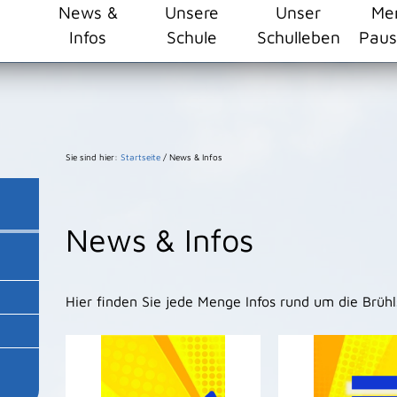
ehlschule/resourceCached/24.2.0/css/master.css")}
News &
Unsere
Unser
Me
Infos
Schule
Schulleben
Paus
Sie sind hier:
Startseite
/
News & Infos
News & Infos
Hier finden Sie jede Menge Infos rund um die Brüh