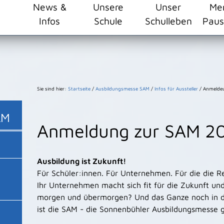
ehlschule/resourceCached/24.2.0/css/master.css")}
News &
Unsere
Unser
Me
Infos
Schule
Schulleben
Paus
Sie sind hier:
Startseite
/
Ausbildungsmesse SAM
/
Infos für Aussteller
/
Anmeldeu
AM
Anmeldung zur SAM 2
Ausbildung ist Zukunft!
Für Schüler:innen. Für Unternehmen. Für die die R
Ihr Unternehmen macht sich fit für die Zukunft und
morgen und übermorgen? Und das Ganze noch in 
ist die SAM - die Sonnenbühler Ausbildungsmesse g