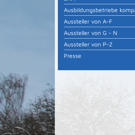
Ausbildungsbetriebe komp
Aussteller von A-F
Aussteller von G - N
Aussteller von P-Z
Presse