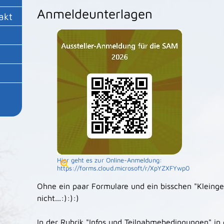
Anmeldeunterlagen
akt
Hier geht es zur Online-Anmeldung:
https://forms.cloud.microsoft/r/XpYZXFYwp0
Ohne ein paar Formulare und ein bisschen "Kleinge
nicht...:):):)
In der Rubrik "Infos und Teilnahmebedingungen" i