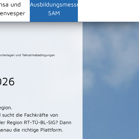
nsa und
Ausbildungsmesse
envesper
SAM
nterlagen und Teilnahmebedingungen
026
egion.
 sucht die Fachkräfte von
der Region RT-TÜ-BL-SIG? Dann
enau die richtige Plattform.