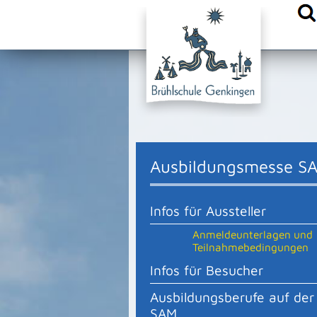
{comm.append("head.stylesheet.urls", "/site/Sonnenbuehl-Bru
Ausbildungsmesse S
Infos für Aussteller
Anmeldeunterlagen und
Teilnahmebedingungen
Infos für Besucher
Ausbildungsberufe auf der
SAM