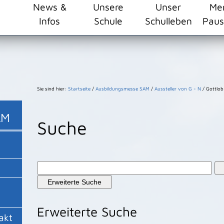
ehlschule/resourceCached/24.2.0/css/master.css")}
News &
Unsere
Unser
Me
Infos
Schule
Schulleben
Paus
Sie sind hier:
Startseite
/
Ausbildungsmesse SAM
/
Aussteller von G - N
/
Gottlo
AM
Suche
Erweiterte Suche
Erweiterte Suche
akt