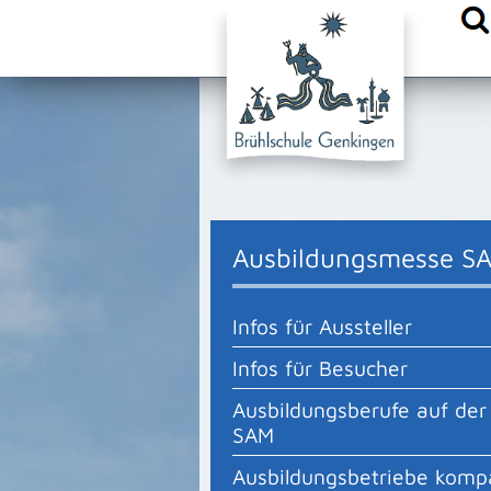
{comm.append("head.stylesheet.urls", "/site/Sonnenbuehl-Bru
Ausbildungsmesse S
Infos für Aussteller
Infos für Besucher
Ausbildungsberufe auf der
SAM
Ausbildungsbetriebe komp