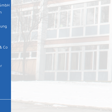
n GmbH
n
mung
& Co
är