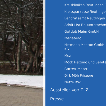
Kreiskliniken Reutlinge
Kreissparkasse Reutlinge
Landratsamt Reutlingen
Adolf List Bauunterneh
Gottlob Maier GmbH
Mariaberg
Hermann Menton GmbH 
KG
Mez
Möck Heizung und Sanit
Garten-Moser
Dirk Müh Friseure
Netze BW
Aussteller von P-Z
Presse