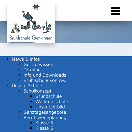
{comm.append("head.stylesheet.urls", "/site/Sonnenbuehl-
Bruehlschule/resourceCached/24.2.0/css/master.css")}
News & Infos
Gut zu wissen
Termine
Info und Downloads
Sie sind hier:
Startseite
/
Ausbildungsmesse SAM
/
Aussteller von G - N
/
Handwerkskammer
Brühlschule von A-Z
Unsere Schule
Schulkonzept
Suche
Grundschule
Werkrealschule
Unser Leitbild
Ganztagesangebote
Berufswegeplanung
Klasse 5
Suchen
Erweiterte Suche
Klasse 6