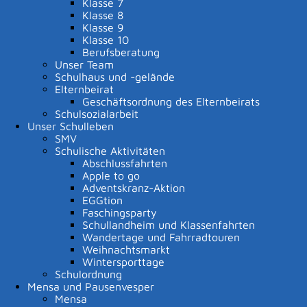
Klasse 7
Klasse 8
Erweiterte Suche
Klasse 9
Klasse 10
Beschränken auf Bereich
Berufsberatung
Auswahl aufheben
|
Alles auswählen
Unser Team
Schulhaus und -gelände
Elternbeirat
Geschäftsordnung des Elternbeirats
Schulsozialarbeit
Unser Schulleben
Ausschlussbegriffe
SMV
Schulische Aktivitäten
Abschlussfahrten
Dateityp
Apple to go
Adventskranz-Aktion
EGGtion
Faschingsparty
Schullandheim und Klassenfahrten
Wandertage und Fahrradtouren
|
|
Weihnachtsmarkt
Wintersporttage
Schulordnung
Datenschutz
|
Impressum
p
owered by
Mensa und Pausenvesper
Komm.ONE
Mensa