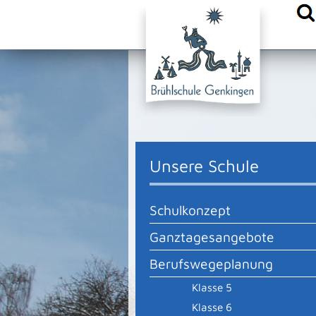
{comm.append("head.stylesheet.urls", "/site/Sonnenbuehl-Bru
Unsere Schule
Schulkonzept
Ganztagesangebote
Berufswegeplanung
Klasse 5
Klasse 6