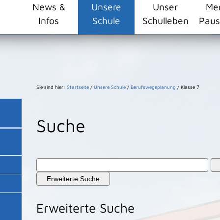
ehlschule/resourceCached/24.2.0/css/master.css")}
News &
Unsere
Unser
Me
Infos
Schule
Schulleben
Paus
Sie sind hier:
Startseite
/
Unsere Schule
/
Berufswegeplanung
/
Klasse 7
Suche
Erweiterte Suche
Erweiterte Suche