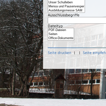
Ausschlussbegriffe
Dateityp
Seite drucken
|
|
Seite empfeh