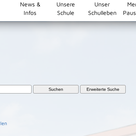
ehlschule/resourceCached/24.2.0/css/master.css")}
News &
Unsere
Unser
Me
Infos
Schule
Schulleben
Paus
Suchen
Erweiterte Suche
len