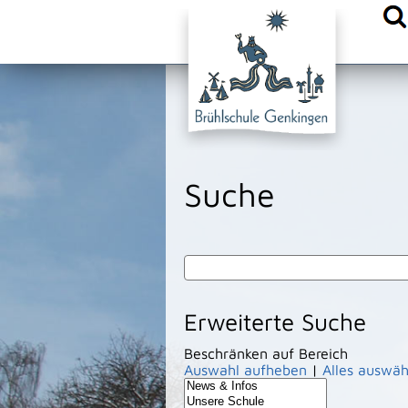
{comm.append("head.stylesheet.urls", "/site/Sonnenbuehl-Bru
Suche
Erweiterte Suche
Beschränken auf Bereich
Auswahl aufheben
|
Alles auswäh